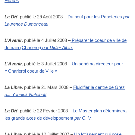
Herens
La DH,
publié le 29 Août 2008 –
Du neuf pour les Papeteries
par
Laurence Dumonceau
L’Avenir,
publié le 4 Juillet 2008 –
Préparer le coeur de ville de
demain (Charleroi)
par Didier Albin.
L’Avenir,
publié le 3 Juillet 2008 –
Un schéma directeur pour
« Charleroi coeur de Ville »
La Libre,
publié le 21 Mars 2008 –
Fluidifier le centre de Grez
par Yannick Natelhoff
La DH,
publié le 22 Février 2008 –
Le Master plan déterminera
les grands axes de développement
par G. V.
La Libre,
publié le 12 Juillet 2007 –
Un lotissement qui pose