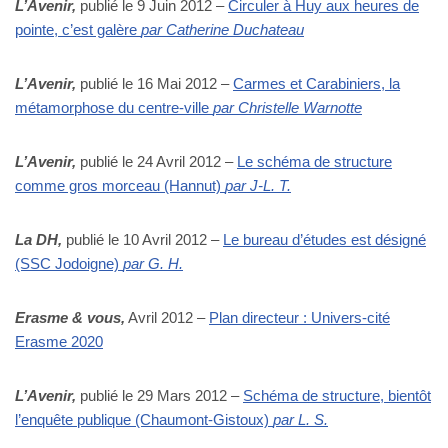
L’Avenir,
publié le 9 Juin 2012 –
Circuler à Huy aux heures de
pointe, c’est galère
par Catherine Duchateau
L’Avenir,
publié le 16 Mai 2012 –
Carmes et Carabiniers, la
métamorphose du centre-ville
par Christelle Warnotte
L’Avenir,
publié le 24 Avril 2012 –
Le schéma de structure
comme gros morceau (Hannut)
par J-L. T.
La DH,
publié le 10 Avril 2012 –
Le bureau d’études est désigné
(SSC Jodoigne)
par G. H.
Erasme & vous
,
Avril 2012 –
Plan directeur : Univers-cité
Erasme 2020
L’Avenir,
publié le 29 Mars 2012 –
Schéma de structure, bientôt
l’enquête publique (Chaumont-Gistoux)
par L. S.