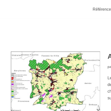
Référence
p
Le
de
c
su