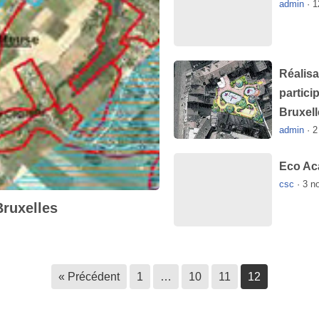
admin
·
1
Réalisa
partici
Bruxell
admin
·
2
Eco Ac
csc
·
3 n
Bruxelles
Aménag
perform
« Précédent
1
…
10
11
12
Bruxell
admin
·
1
uxelles"