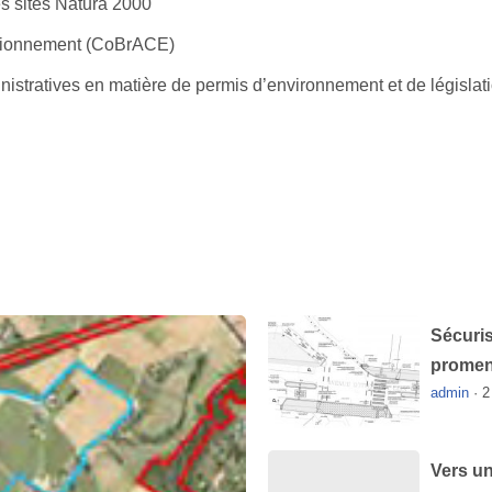
es sites Natura 2000
ationnement (CoBrACE)
istratives en matière de permis d’environnement et de législa
Sécuris
promena
admin
·
2
Vers un