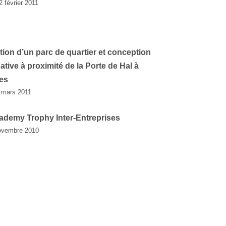
2 février 2011
tion d’un parc de quartier et conception
pative à proximité de la Porte de Hal à
es
 mars 2011
ademy Trophy Inter-Entreprises
ovembre 2010
ements adaptés pour une meilleure
ance des lignes de bus 27, 34, 46 et 75 à
es
6 février 2011