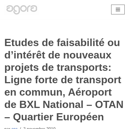
Aller
au
contenu
Etudes de faisabilité ou
d’intérêt de nouveaux
projets de transports:
Ligne forte de transport
en commun, Aéroport
de BXL National – OTAN
– Quartier Européen
par
csc
2 novembre 2010