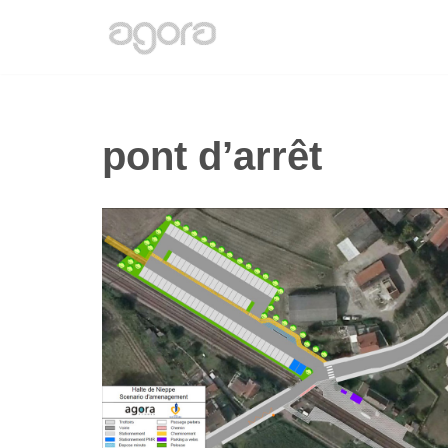
Aller
au
contenu
pont d’arrêt