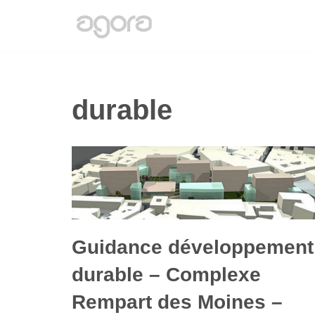
Aller
au
contenu
durable
Guidance développement
durable – Complexe
Rempart des Moines –