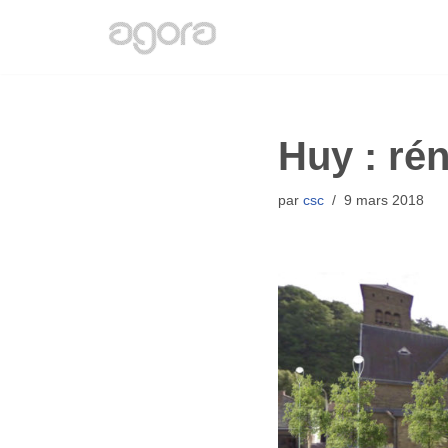
Aller
au
contenu
Huy : rén
par
csc
9 mars 2018