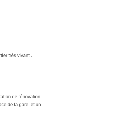
ier très vivant .
ration de rénovation
ace de la gare, et un