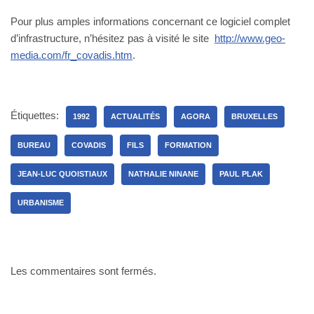
Pour plus amples informations concernant ce logiciel complet
d’infrastructure, n’hésitez pas à visité le site
http://www.geo-
media.com/fr_covadis.htm
.
Étiquettes:
1992
ACTUALITÉS
AGORA
BRUXELLES
BUREAU
COVADIS
FILS
FORMATION
JEAN-LUC QUOISTIAUX
NATHALIE NINANE
PAUL PLAK
URBANISME
Les commentaires sont fermés.