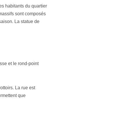
es habitants du quartier
s massifs sont composés
saison. La statue de
se et le rond-point
ottoirs. La rue est
ermettent que