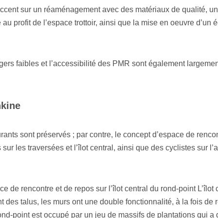
’accent sur un réaménagement avec des matériaux de qualité, un
au profit de l’espace trottoir, ainsi que la mise en oeuvre d’un é
gers faibles et l’accessibilité des PMR sont également largemen
kine
rants sont préservés ; par contre, le concept d’espace de rencon
sur les traversées et l’îlot central, ainsi que des cyclistes sur l
e de rencontre et de repos sur l’îlot central du rond-point L’îlot 
es talus, les murs ont une double fonctionnalité, à la fois de re
ond-point est occupé par un jeu de massifs de plantations qui a d