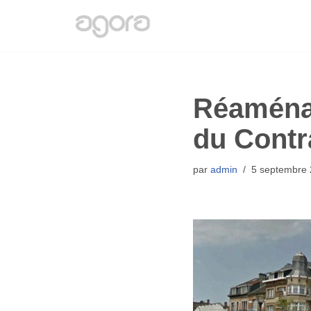
Aller
au
contenu
Réaménag
du Contr
par
admin
5 septembre 