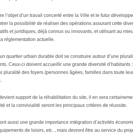
ire l’objet d’un travail concerté entre la Ville et le futur développ
ntrer la possibilité de réaliser des opérations assurant cette diver
ifs et juridiques, déjà connus ou innovants, et utilisant au mie
 la réglementation actuelle.
 un quartier urbain durable doit se construire autour d’une plura
ts. Ceux-ci doivent accueillir une grande diversité d’habitants
 pluralité des foyers (personnes âgées, familles dans toute leu
.
devient support de la réhabilitation du site, il en sera certainem
ité et la convivialité seront les principaux critères de réussite.
ront aussi une grande importance intégration d’activités écono
ipements de loisirs, etc. , mais devront être au service du proje