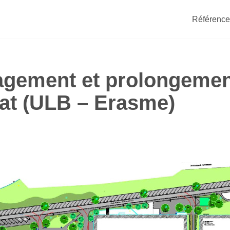
Référence
ement et prolongement
aat (ULB – Erasme)