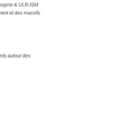
igogine & ULB-ISM
ent et des massifs
ents autour des