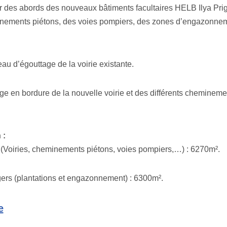
es abords des nouveaux bâtiments facultaires HELB Ilya Pr
inements piétons, des voies pompiers, des zones d’engazonnem
u d’égouttage de la voirie existante.
age en bordure de la nouvelle voirie et des différents cheminem
 :
s (Voiries, cheminements piétons, voies pompiers,…) : 6270m².
ers (plantations et engazonnement) : 6300m².
e