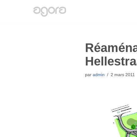
Aller
au
contenu
Réaménag
Hellestr
par
admin
2 mars 2011