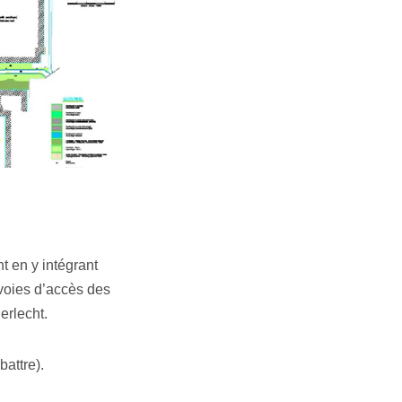
 en y intégrant
 voies d’accès des
erlecht.
attre).