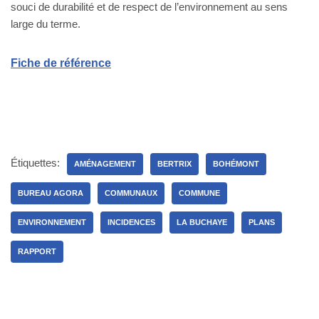
souci de durabilité et de respect de l’environnement au sens
large du terme.
Fiche de référence
Étiquettes:
AMÉNAGEMENT
BERTRIX
BOHÉMONT
BUREAU AGORA
COMMUNAUX
COMMUNE
ENVIRONNEMENT
INCIDENCES
LA BUCHAYE
PLANS
RAPPORT