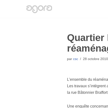
Aller
au
contenu
Quartier
réaménag
par
csc
28 octobre 2010
L’ensemble du réaménage
Les travaux s’intègrent
la rue Bâtonnier Braffort
Une enquête concernant