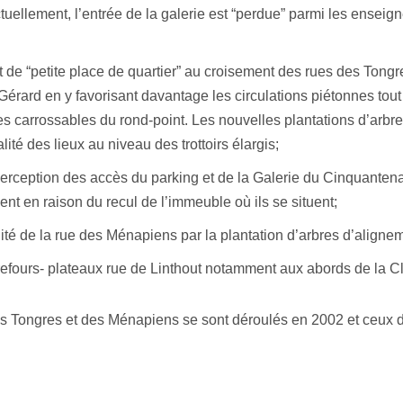
tuellement, l’entrée de la galerie est “perdue” parmi les enseigne
t de “petite place de quartier” au croisement des rues des Tongre
Gérard en y favorisant davantage les circulations piétonnes tout
s carrossables du rond-point. Les nouvelles plantations d’arbr
ité des lieux au niveau des trottoirs élargis;
perception des accès du parking et de la Galerie du Cinquanten
ent en raison du recul de l’immeuble où ils se situent;
lité de la rue des Ménapiens par la plantation d’arbres d’aligne
efours- plateaux rue de Linthout notamment aux abords de la Cl
es Tongres et des Ménapiens se sont déroulés en 2002 et ceux 