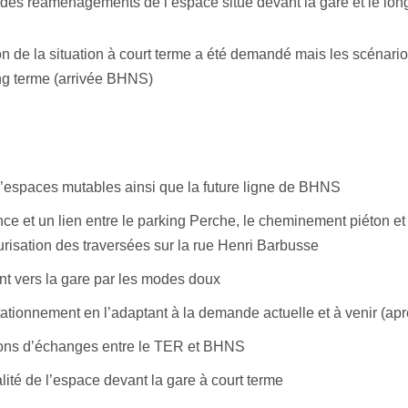
 des réaménagements de l’espace situé devant la gare et le lon
on de la situation à court terme a été demandé mais les scénari
ng terme (arrivée BHNS)
 d’espaces mutables ainsi que la future ligne de BHNS
e et un lien entre le parking Perche, le cheminement piéton et l
risation des traversées sur la rue Henri Barbusse
ent vers la gare par les modes doux
stationnement en l’adaptant à la demande actuelle et à venir (a
ions d’échanges entre le TER et BHNS
lité de l’espace devant la gare à court terme