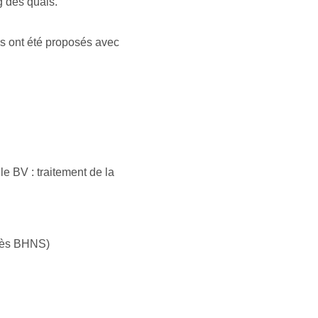
g des quais.
os ont été proposés avec
e BV : traitement de la
près BHNS)