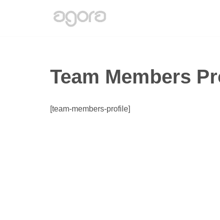
Aller
au
contenu
Team Members Pro
[team-members-profile]