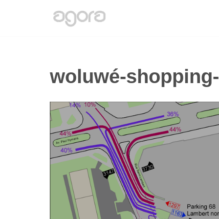
Aller
au
contenu
woluwé-shopping-