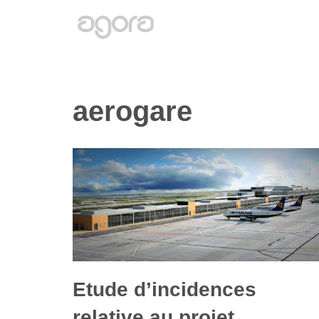
Aller
au
contenu
aerogare
Etude d’incidences
relative au projet