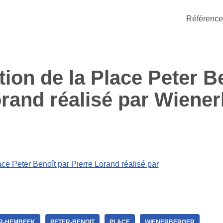
Référence
ion de la Place Peter B
orand réalisé par Wiener
R-HEMBEEK
PETER-BENOIT
PLACE
WIENERBERGER