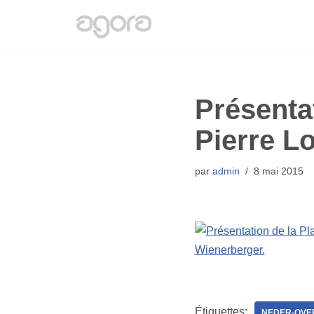
Aller
au
contenu
Présentat
Pierre L
par
admin
8 mai 2015
Étiquettes:
NEDER-OVE