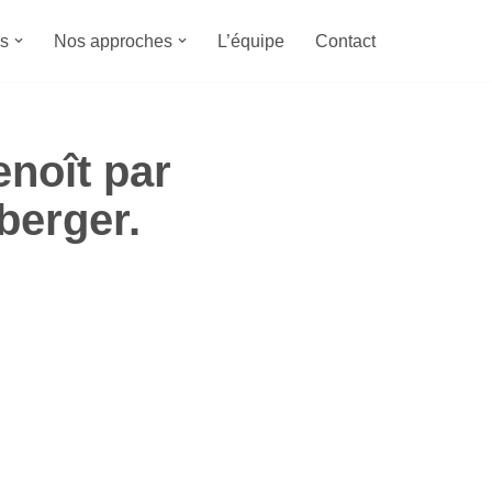
s
Nos approches
L’équipe
Contact
enoît par
berger.