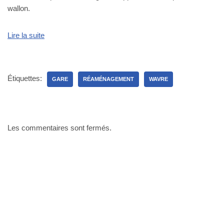
wallon.
Lire la suite
Étiquettes:
GARE
RÉAMÉNAGEMENT
WAVRE
Les commentaires sont fermés.
Bureau Agora - Avenue Van Volxem 79 - 1190 Bruxelles"