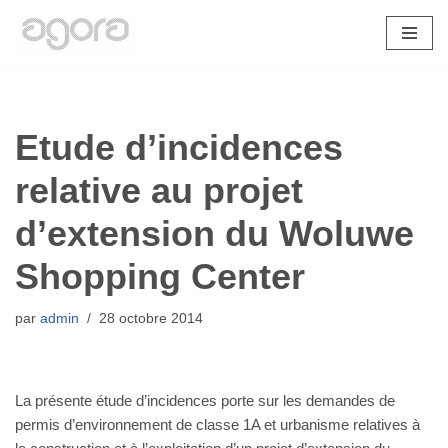
Aller
au
contenu
Etude d’incidences
relative au projet
d’extension du Woluwe
Shopping Center
par
admin
28 octobre 2014
La présente étude d’incidences porte sur les demandes de
permis d’environnement de classe 1A et urbanisme relatives à