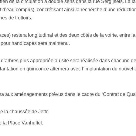
ntien de la circulation à double sens dans la rue Sergijsels. La 
let d’eau compris), concrétisant ainsi la recherche d’une réductio
nes de trottoirs.
ces) restera longitudinal et des deux côtés de la voirie, entre l
t pour handicapés sera maintenu.
 d’arbres plus appropriée au site sera réalisée dans chacune d
lantation en quinconce alternera avec l’implantation du nouvel é
era aux aménagements prévus dans le cadre du ‘Contrat de Quart
de la chaussée de Jette
la Place Vanhuffel.