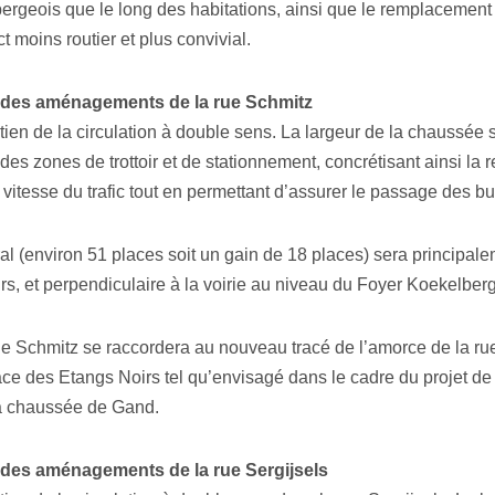
rgeois que le long des habitations, ainsi que le remplacement d
t moins routier et plus convivial.
 des aménagements de la rue Schmitz
tien de la circulation à double sens. La largeur de la chaussée se
 des zones de trottoir et de stationnement, concrétisant ainsi la
 vitesse du trafic tout en permettant d’assurer le passage des b
al (environ 51 places soit un gain de 18 places) sera principale
oirs, et perpendiculaire à la voirie au niveau du Foyer Koekelber
 Schmitz se raccordera au nouveau tracé de l’amorce de la rue
ace des Etangs Noirs tel qu’envisagé dans le cadre du projet 
a chaussée de Gand.
 des aménagements de la rue Sergijsels