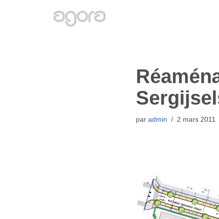
Aller
au
contenu
Réaména
Sergijse
par
admin
2 mars 2011