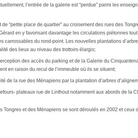
tuellement, l’entrée de la galerie est “perdue” parmi les enseigne
t de “petite place de quartier” au croisement des rues des Tongre
Gérard en y favorisant davantage les circulations piétonnes tout
s carrossables du rond-point. Les nouvelles plantations d’arbr
ité des lieux au niveau des trottoirs élargis;
perception des accès du parking et de la Galerie du Cinquanten
ent en raison du recul de l’immeuble où ils se situent;
lité de la rue des Ménapiens par la plantation d’arbres d’aligne
efours- plateaux rue de Linthout notamment aux abords de la Cl
es Tongres et des Ménapiens se sont déroulés en 2002 et ceux 