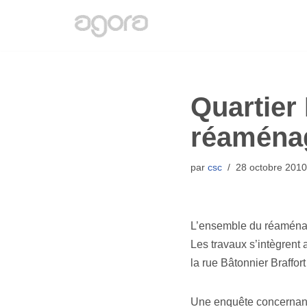
Aller
au
contenu
Quartier
réaménag
par
csc
28 octobre 2010
L’ensemble du réaménage
Les travaux s’intègrent
la rue Bâtonnier Braffort
Une enquête concernant