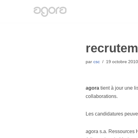
Aller
au
contenu
recrutem
par
csc
19 octobre 2010
agora
tient à jour une l
collaborations.
Les candidatures peuven
agora s.a. Ressources