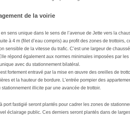
gement de la voirie
e en sens unique dans le sens de l’avenue de Jette vers la chaus
te à 4 m (filet d’eau compris) au profit des zones de trottoirs, c
n sensible de la vitesse du trafic. C’est une largeur de chauss
. Elle répond également aux normes minimales imposées par les
nique avec du stationnement bilatéral.
 est fortement entravé par la mise en œuvre des oreilles de trotto
ières et la hauteur de bordure. L’entrée pompier des appartement
tationnement illicite par une avancée de trottoir.
à port fastigié seront plantés pour cadrer les zones de station
vel éclairage public. Ces derniers seront plantés dans de larges