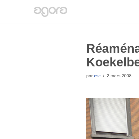
Aller
au
contenu
Réaménag
Koekelb
par
csc
2 mars 2008